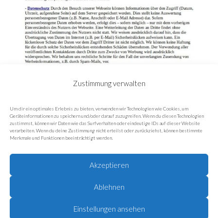
Zustimmung verwalten
Um dir ein optimales Erlebnis zu bieten, verwenden wir Technologien wie Cookies, um
Geräteinformationen zu speichern und/oder darauf zuzugreifen. Wenn du diesen Technologien
zustimmst, können wir Daten wie das Surfverhalten oder eindeutige IDs auf dieser Website
verarbeiten. Wenn du deine Zustimmung nicht erteilst oder zurückziehst, können bestimmte
Merkmale und Funktionen beeinträchtigt werden.
Akzeptieren
Ablehnen
Einstellungen ansehen
Rechtliches
Impressum